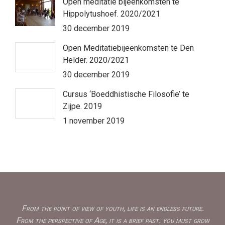
Open meditatie bijeenkomsten te
Hippolytushoef. 2020/2021
30 december 2019
Open Meditatiebijeenkomsten te Den
Helder. 2020/2021
30 december 2019
Cursus ‘Boeddhistische Filosofie’ te
Zijpe. 2019
1 november 2019
From the point of view of youth, life is an endless future.
From the perspective of Age, it is a brief past. you must grow