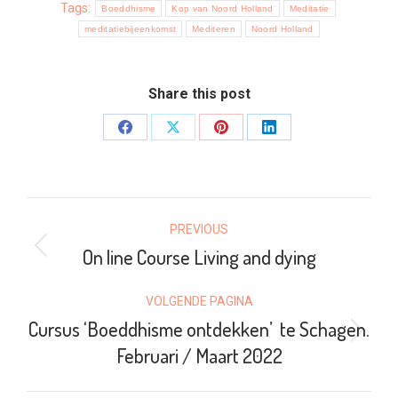
Tags:
Boeddhisme
Kop van Noord Holland
Meditatie
meditatiebijeenkomst
Mediteren
Noord Holland
Share this post
Share
Share
Share
Share
on
on
on
on
Facebook
X
Pinterest
LinkedIn
POST
PREVIOUS
NAVIGATION
On line Course Living and dying
Previous
post:
VOLGENDE PAGINA
Cursus ‘Boeddhisme ontdekken’ te Schagen.
Volgende
Februari / Maart 2022
pagina