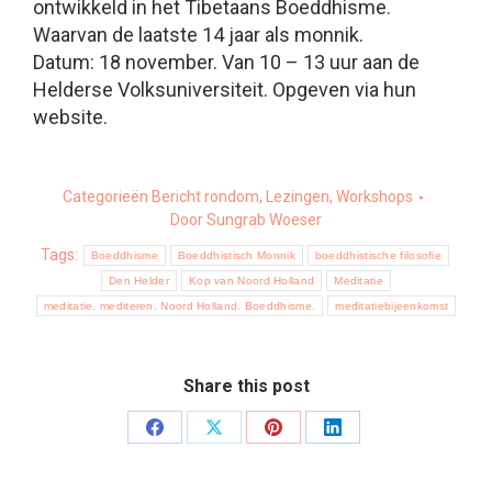
ontwikkeld in het Tibetaans Boeddhisme.
Waarvan de laatste 14 jaar als monnik.
Datum: 18 november. Van 10 – 13 uur aan de
Helderse Volksuniversiteit. Opgeven via hun
website.
Categorieën
Bericht rondom
,
Lezingen
,
Workshops
Door
Sungrab Woeser
Tags:
Boeddhisme
Boeddhistisch Monnik
boeddhistische filosofie
Den Helder
Kop van Noord Holland
Meditatie
meditatie. mediteren. Noord Holland. Boeddhisme.
meditatiebijeenkomst
Share this post
Share
Share
Share
Share
on
on
on
on