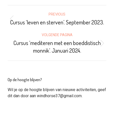
Facebook
X
Pinterest
LinkedIn
POST
PREVIOUS
NAVIGATION
Cursus ‘leven en sterven’. September 2023.
Previous
post:
VOLGENDE PAGINA
Cursus ‘mediteren met een boeddistisch
Volgende
monnik’. Januari 2024.
pagina
Op de hoogte blijven?
Wil je op de hoogte blijven van nieuwe activiteiten, geef
dit dan door aan
windhorse37@gmail.com
.