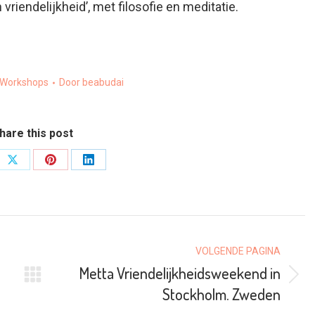
vriendelijkheid’, met filosofie en meditatie.
Workshops
Door
beabudai
hare this post
e
Share
Share
Share
on
on
on
book
X
Pinterest
LinkedIn
VOLGENDE PAGINA
Metta Vriendelijkheidsweekend in
Volgende
Stockholm. Zweden
pagina