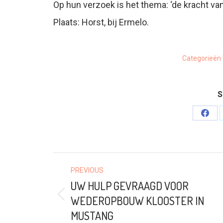
Op hun verzoek is het thema: ‘de kracht van 
Plaats: Horst, bij Ermelo.
Categorieën
S
Shar
on
Face
POST
PREVIOUS
NAVIGATION
UW HULP GEVRAAGD VOOR
WEDEROPBOUW KLOOSTER IN
Previous
post:
MUSTANG