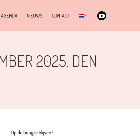
page
opens
AGENDA
NIEUWS
CONTACT
YouTube
in
page
new
opens
window
in
MBER 2025. DEN
new
window
Op de hoogte blijven?