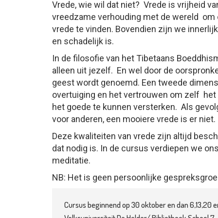
Vrede, wie wil dat niet? Vrede is vrijheid 
vreedzame verhouding met de wereld om on
vrede te vinden. Bovendien zijn we innerlij
en schadelijk is.
In de filosofie van het Tibetaans Boeddhis
alleen uit jezelf. En wel door de oorspronke
geest wordt genoemd. Een tweede dimensie 
overtuiging en het vertrouwen om zelf het
het goede te kunnen versterken. Als gevol
voor anderen, een mooiere vrede is er niet.
Deze kwaliteiten van vrede zijn altijd bes
dat nodig is. In de cursus verdiepen we ons 
meditatie.
NB: Het is geen persoonlijke gespreksgroep
Cursus beginnend op 30 oktober en dan 6,13,20 en
Volksuniversiteit De Helder/ Bibliotheek School 7.