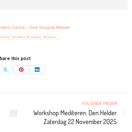
ondom
,
Cursus
Door
Sungrab Woeser
hisme. Boeddha. Bevrijding. Meditatie.
hare this post
e
Share
Share
Share
on
on
on
book
X
Pinterest
LinkedIn
VOLGENDE PAGINA
Workshop Mediteren. Den Helder.
Volgende
Zaterdag 22 November 2025.
pagina