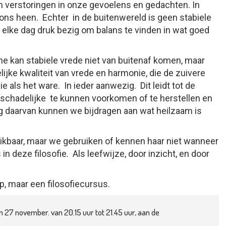
van verstoringen in onze gevoelens en gedachten. In
s heen. Echter in de buitenwereld is geen stabiele
k elke dag druk bezig om balans te vinden in wat goed
me kan stabiele vrede niet van buitenaf komen, maar
lijke kwaliteit van vrede en harmonie, die de zuivere
als het ware. In ieder aanwezig. Dit leidt tot de
 schadelijke te kunnen voorkomen of te herstellen en
g daarvan kunnen we bijdragen aan wat heilzaam is
chikbaar, maar we gebruiken of kennen haar niet wanneer
in deze filosofie. Als leefwijze, door inzicht, en door
, maar een filosofiecursus.
 27 november. van 20.15 uur tot 21.45 uur, aan de