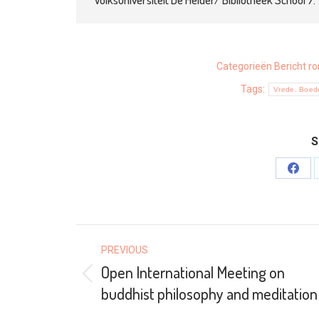
Categorieën
Bericht r
Tags:
Vrede. Boedd
S
Shar
on
Face
POST
PREVIOUS
NAVIGATION
Open International Meeting on
Previous
buddhist philosophy and meditation
post: